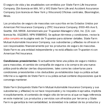
El seguro de vida y las anualidades son emitidos por State Farm Life Insurance
Company. (Sin licencia en MA, NY y WI) State Farm Life and Accident Assurance
Company (con licencia en New York y Wisconsin) Oficinas centrales, Bloomington,
Illinois.
Los productos de seguro de mascotas son suscritos en los Estados Unidos por
American Pet Insurance Company y ZPIC Insurance Company, 6100-4th Ave S,
Seattle, WA 98108. Administrado por Trupanion Managers USA, Inc. (CA: con
licencia No. 0G22803, NPN 9588590). Se aplican términos y condiciones, revise la
póliza completa
en la página web de Trupanion para obtener detalles. State Farm
Mutual Automobile Insurance Company, sus subsidiarias y afiliadas no ofrecen ni
son responsables financieramente por los productos de seguro de mascotas.
State Farm es una entidad independiente y no está afiliada con Trupanion ni con
American Pet Insurance.
Condiciones preexistentes:
Si actualmente tiene una póliza de seguro médico
para mascotas, el cambio de compañía de seguros o la compra de una nueva
póliza podría afectar ciertas disposiciones, tales como las coberturas para
condiciones preexistentes o los deducibles ya establecidos bajo su póliza actual.
Informe a su agente de State Farm si su póliza actual contiene disposiciones que le
convenga mantener.
State Farm (incluyendo State Farm Mutual Automobile Insurance Company y sus
subsidiarias y afiliadas) no se hace responsable y no respalda ni aprueba, implícita
ni explícitamente, el contenido de ningún sitio de terceros al que se haga referencia
en este material. Los productos y servicios son ofrecidos por terceros y State
Farm no garantiza la mercantabilidad, la idoneidad ni la calidad de los productos y