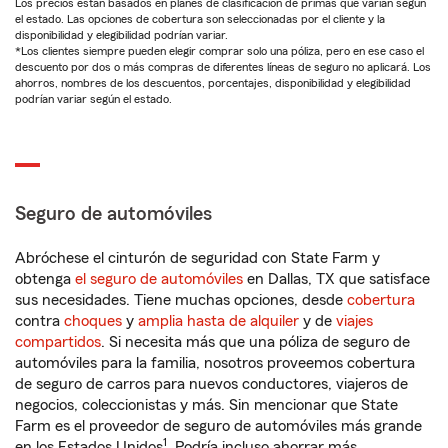
Los precios están basados en planes de clasificación de primas que varían según
el estado. Las opciones de cobertura son seleccionadas por el cliente y la
disponibilidad y elegibilidad podrían variar.
*Los clientes siempre pueden elegir comprar solo una póliza, pero en ese caso el
descuento por dos o más compras de diferentes líneas de seguro no aplicará. Los
ahorros, nombres de los descuentos, porcentajes, disponibilidad y elegibilidad
podrían variar según el estado.
Seguro de automóviles
Abróchese el cinturón de seguridad con State Farm y
obtenga
el seguro de automóviles
en Dallas, TX que satisface
sus necesidades. Tiene muchas opciones, desde
cobertura
contra
choques
y
amplia hasta de alquiler
y de
viajes
compartidos
. Si necesita más que una póliza de seguro de
automóviles para la familia, nosotros proveemos cobertura
de seguro de carros para nuevos conductores, viajeros de
negocios, coleccionistas y más. Sin mencionar que State
Farm es el proveedor de seguro de automóviles más grande
1
en los Estados Unidos
. Podría incluso ahorrar más