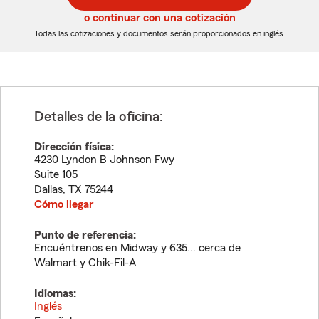
5
5
o continuar con una cotización
dígitos
dígitos
Todas las cotizaciones y documentos serán proporcionados en inglés.
Detalles de la oficina:
Dirección física:
4230 Lyndon B Johnson Fwy
Suite 105
Dallas
,
TX
75244
Cómo llegar
Punto de referencia:
Encuéntrenos en Midway y 635... cerca de
Walmart y Chik-Fil-A
Idiomas:
Inglés