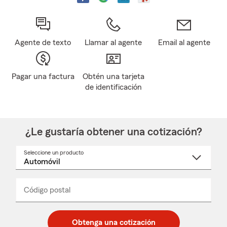
Agente de texto
Llamar al agente
Email al agente
Pagar una factura
Obtén una tarjeta
de identificación
¿Le gustaría obtener una cotización?
Seleccione un producto
Seleccione
un
nombre
de
producto
del
Código postal
Ingresa
Ingresa
_____
menú
un
un
desplegable
código
código
postal
postal
Obtenga una cotización
de
de