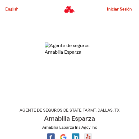
Pasar
al
English
Iniciar Sesión
contenido
principal
Comienzo
del
contenido
principal
®
AGENTE DE SEGUROS DE STATE FARM
,
DALLAS
, TX
Amabilia Esparza
Amabilia Esparza Ins Agcy Inc