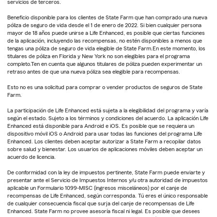
servicios de terceros.
Beneficio disponible para los clientes de State Farm que han comprado una nueva
póliza de seguro de vida desde el 1 de enero de 2022. Si bien cualquier persona
mayor de 18 años puede unirse a Life Enhanced, es posible que ciertas funciones
de la aplicación, incluyendo las recompensas, no estén disponibles a menos que
tengas una póliza de seguro de vida elegible de State Farm.En este momento, los
titulares de póliza en Florida y New York no son elegibles para el programa
completo.Ten en cuenta que algunos titulares de póliza pueden experimentar un
retraso antes de que una nueva póliza sea elegible para recompensas.
Esto no es una solicitud para comprar o vender productos de seguros de State
Farm.
La participación de Life Enhanced está sujeta a la elegibilidad del programa y varía
según el estado. Sujeto a los términos y condiciones del acuerdo. La aplicación Life
Enhanced está disponible para Android e iOS. Es posible que se requiera un
dispositivo móvil iOS o Android para usar todas las funciones del programa Life
Enhanced. Los clientes deben aceptar autorizar a State Farm a recopilar datos
sobre salud y bienestar. Los usuarios de aplicaciones móviles deben aceptar un
acuerdo de licencia.
De conformidad con la ley de impuestos pertinente, State Farm puede enviarte y
presentar ante el Servicio de Impuestos Internos y/u otra autoridad de impuestos
aplicable un Formulario 1099-MISC (ingresos misceláneos) por el canje de
recompensas de Life Enhanced, según corresponda. Tú eres el único responsable
de cualquier consecuencia fiscal que surja del canje de recompensas de Life
Enhanced. State Farm no provee asesoría fiscal ni legal. Es posible que desees